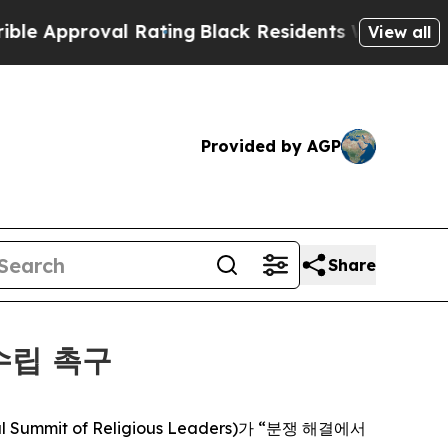
Approval Rating
Black Residents Warned of Abusiv
View all
Provided by AGP
Share
수립 촉구
Summit of Religious Leaders)가 “분쟁 해결에서