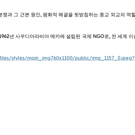
분쟁과 그 근본 원인, 평화적 해결을 뒷받침하는 종교 외교의 역할
WL)는 1962년 사우디아라비아 메카에 설립된 국제 NGO로, 전 
/files/styles/main_img760x1100/public/img_1157_0.jpeg